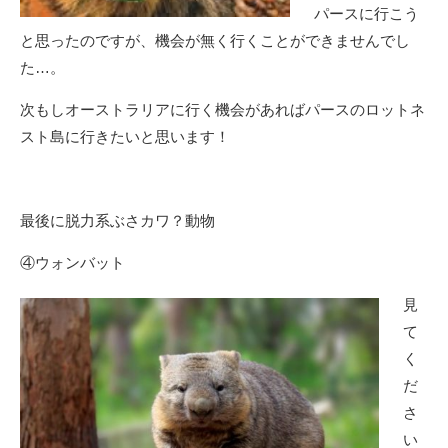
パースに行こう
と思ったのですが、機会が無く行くことができませんでし
た…。
次もしオーストラリアに行く機会があればパースのロットネ
スト島に行きたいと思います！
最後に脱力系ぶさカワ？動物
④ウォンバット
見
て
く
だ
さ
い