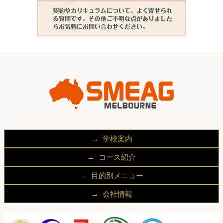
学校案内
SMEAGが選ばれる理由
コース紹介
キャンパス
一般英語コース(General English)
目的別メニュー
留学中の滞在先
進学英語コース(EAP)
学生の方へ
留学の流れ
会社情報
IELTS準備コース(IELTS Preparation)
社会人の方へ
体験者の声（法人）・留学生の声（法人）
代表挨拶
IELTS対策コース(IELTS Review)
企業ご担当者様へ
よくある質問
会社概要
1:1 オンラインクラス